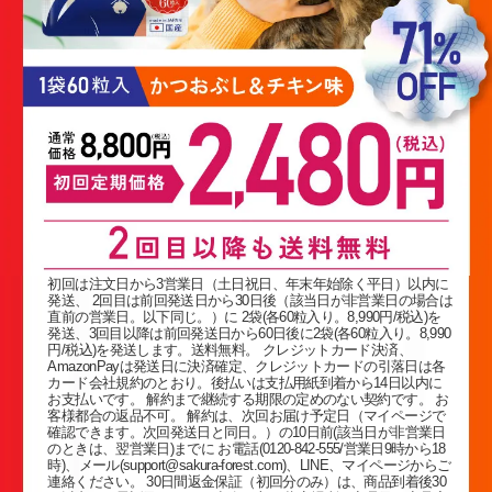
初回は注文日から3営業日（土日祝日、年末年始除く平日）以内に
発送、 2回目は前回発送日から30日後（該当日が非営業日の場合は
直前の営業日。以下同じ。）に 2袋(各60粒入り。8,990円/税込)を
発送、3回目以降は前回発送日から60日後に2袋(各60粒入り。8,990
円/税込)を発送します。送料無料。 クレジットカード決済、
AmazonPayは発送日に決済確定、クレジットカードの引落日は各
カード会社規約のとおり。後払いは支払用紙到着から14日以内に
お支払いです。 解約まで継続する期限の定めのない契約です。 お
客様都合の返品不可。 解約は、次回お届け予定日（マイページで
確認できます。次回発送日と同日。）の10日前(該当日が非営業日
のときは、翌営業日)までに お電話(0120-842-555/営業日9時から18
時)、メール(support@sakura-forest.com)、LINE、マイページからご
連絡ください。 30日間返金保証（初回分のみ）は、商品到着後30