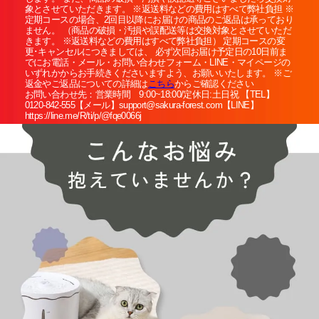
象とさせていただきます。 ※返送料などの費用はすべて弊社負担 ※
定期コースの場合、2回目以降にお届けの商品のご返品は承っており
ません。 （商品の破損・汚損や誤配送等は交換対象とさせていただ
きます。 ※返送料などの費用はすべて弊社負担） 定期コースの変
更･キャンセルにつきましては、 必ず次回お届け予定日の10日前ま
でにお電話・メール・お問い合わせフォーム・LINE・マイページの
いずれかからお手続きくださいますよう、お願いいたします。 ※ご
返金やご返品についての詳細は
こちら
からご確認ください
お問い合わせ先：営業時間 9:00~18:00/定休日:土日祝 【TEL】
0120-842-555【メール】support@sakura-forest.com【LINE】
https://line.me/R/ti/p/@fqe0066j